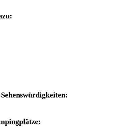
azu:
e Sehenswürdigkeiten:
ampingplätze: